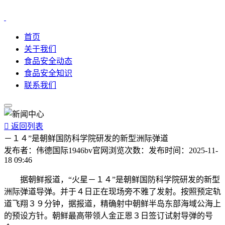
首页
关于我们
食品安全动态
食品安全知识
联系我们

返回列表
－１４”是朝鲜国防科学院研发的新型洲际弹道
发布者：
伟德国际1946bv官网
浏览次数：
发布时间：
2025-11-
18 09:46
据朝鲜报道，“火星－１４”是朝鲜国防科学院研发的新型
洲际弹道导弹。并于４日正在现场旁不雅了发射。按照预定轨
道飞翔３９分钟，据报道，精确射中朝鲜半岛东部海域公海上
的预设方针。朝鲜最高带领人金正恩３日签订试射导弹的号