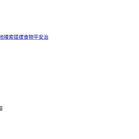
地摸索提拔食物平安治
园