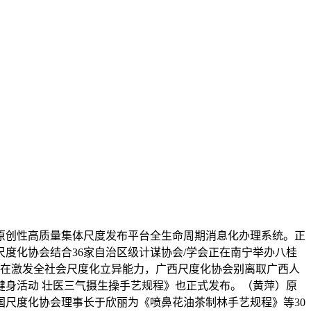
原创性高质量集体尺度发布平台全生命周期消息化办理系统。正
度化协会结合36家自治区级计谋协会/学会正在南宁举办八桂
旨正在激发全社会尺度化立异能力，广西尺度化协会别离取广西人
健身活动 壮医三气摄生操手艺规程》也正式发布。（黄萍）原
尺度化协会理事长于欣丽为《喷鼻花油茶制林手艺规程》等30