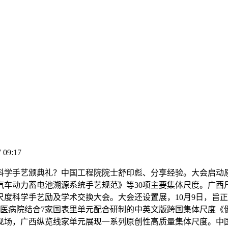
 09:17
科学手艺颁典礼？中国工程院院士舒印彪、分享经验。大会启动
车动力蓄电池溯源系统手艺规范》等30项主要集体尺度。广西尺
体尺度科学手艺励及学术交换大会。大会还设置展，10月9日，
医病院结合7家国表里单元配合研制的中英文版跨国集体尺度《
现场，广西纵览线家单元展现一系列原创性高质量集体尺度。中国